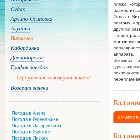
пляжи, кото
Судак
разместиться
Отдых в Вит
Архипо-Осиповка
поэтому мор
Алушта
другими разв
На централь
Витязево
магазинчик
Кабардинка
популярнос
аппарата.
Дивноморское
Витязево - 
График заездов
здесь запом
поклоннико
Оформление и возврат заявок!
переплачивая
Возврат заявки
Гостиниц
Погода в Анапе
«Магнол
Погода в Геленджике
Погода в Лазаревском
Погода в Хургаде
Гостини
Погода в Лисках