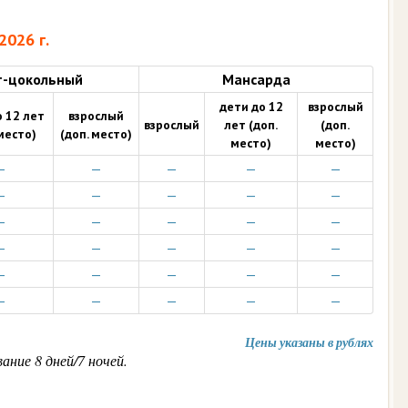
2026 г.
т-цокольный
Мансарда
дети до 12
взрослый
 12 лет
взрослый
взрослый
лет (доп.
(доп.
место)
(доп. место)
место)
место)
—
—
—
—
—
—
—
—
—
—
—
—
—
—
—
—
—
—
—
—
—
—
—
—
—
—
—
—
—
—
Цены указаны в рублях
ние 8 дней/7 ночей.