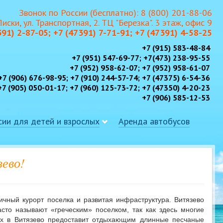
Звонок по России (бесплатно): 8 (800) 201-88-06
 Лиски, ул. Транспортная, 2. ТЦ "Березка". 3 этаж, офис 9
391) 2-87-05; +7 (47391) 7-71-91; +7 (47391) 4-58-25
+7 (915) 583-48-84
+7 (951) 547-69-77; +7(473) 238-95-55
+7 (952) 958-62-07; +7 (952) 958-61-07
+7 (906) 676-98-95; +7 (910) 244-57-74; +7 (47375) 6-54-36
+7 (905) 050-01-17; +7 (960) 125-73-72; +7 (47350) 4-20-23
+7 (906) 585-12-53
сии для детей и взрослых
Аренда автобусов
ево!
ичный курорт поселка и развитая инфраструктура. Витязево
сто называют «греческим» поселком, так как здесь многие
ых в Витязево предоставит отдыхающим длинные песчаные