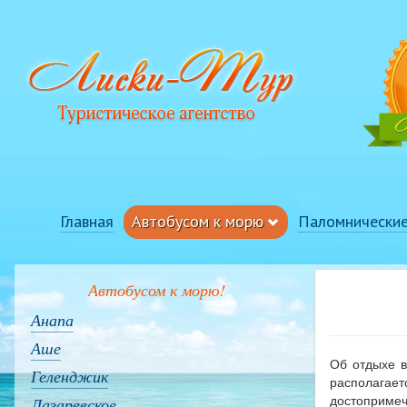
Главная
Автобусом к морю
Паломнические
Автобусом к морю!
Анапа
Аше
Об отдыхе в
Геленджик
располагает
Лазаревское
достоприме