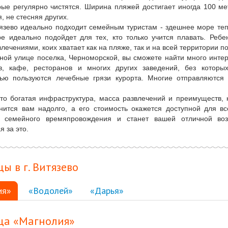
рые регулярно чистятся. Ширина пляжей достигает иногда 100 ме
, не стесняя других.
язево идеально подходит семейным туристам - здешнее море теп
е идеально подойдет для тех, кто только учится плавать. Реб
лечениями, коих хватает как на пляже, так и на всей территории п
ной улице поселка, Черноморской, вы сможете найти много инте
ов, кафе, ресторанов и многих других заведений, без котор
тью пользуются лечебные грязи курорта. Многие отправляются
это богатая инфраструктура, масса развлечений и преимуществ,
нится вам надолго, а его стоимость окажется доступной для в
в семейного времяпровождения и станет вашей отличной воз
 за это.
ы в г. Витязево
ия»
«Водолей»
«Дарья»
ца «Магнолия»