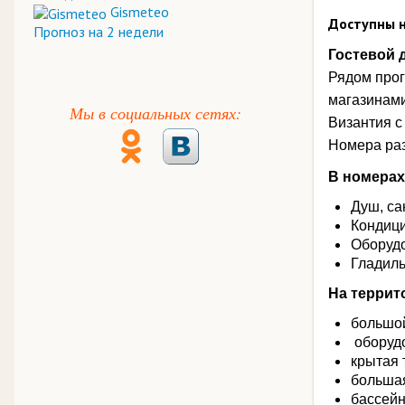
Gismeteo
Доступны н
Прогноз на 2 недели
Гостевой 
Рядом прог
магазинами
Мы в социальных сетях:
Византия с
Номера раз
В номерах
Душ, са
Кондици
Оборудо
Гладиль
На террит
большой
оборудо
крытая 
большая
бассей