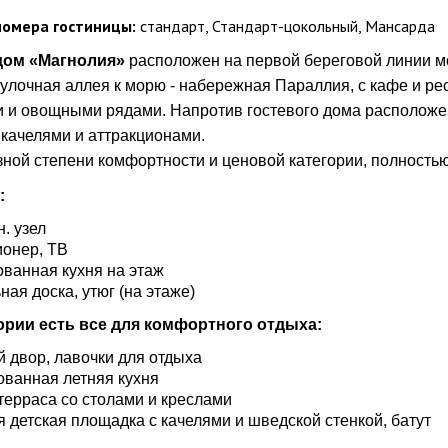
омера гостиницы:
стандарт, Стандарт-цокольный, Мансарда
дом «Магнолия»
расположен на первой береговой линии мо
улочная аллея к морю - набережная Параллия, с кафе и р
 и овощными рядами. Напротив гостевого дома расположе
 качелями и аттракционами.
ной степени комфортности и ценовой категории, полность
:
н. узел
онер, ТВ
ванная кухня на этаж
ная доска, утюг (на этаже)
ории есть все для комфортного отдыха:
 двор, лавочки для отдыха
ванная летняя кухня
терраса со столами и креслами
 детская площадка с качелями и шведской стенкой, батут
н