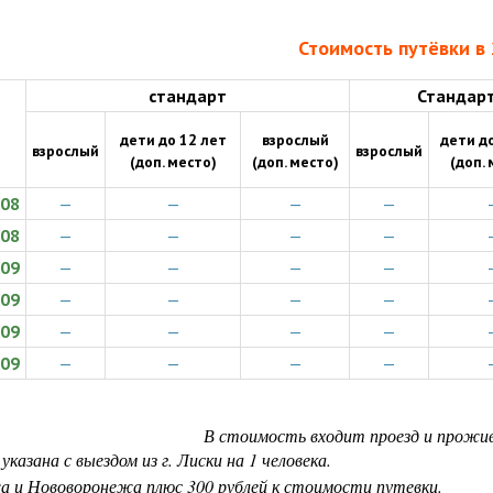
Стоимость путёвки в 
стандарт
Стандар
дети до 12 лет
взрослый
дети до
взрослый
взрослый
(доп. место)
(доп. место)
(доп. 
.08
—
—
—
—
.08
—
—
—
—
.09
—
—
—
—
.09
—
—
—
—
.09
—
—
—
—
.09
—
—
—
—
В стоимость входит проезд и прожива
казана с выездом из г. Лиски на 1 человека.
а и Нововоронежа плюс 300 рублей к стоимости путевки.