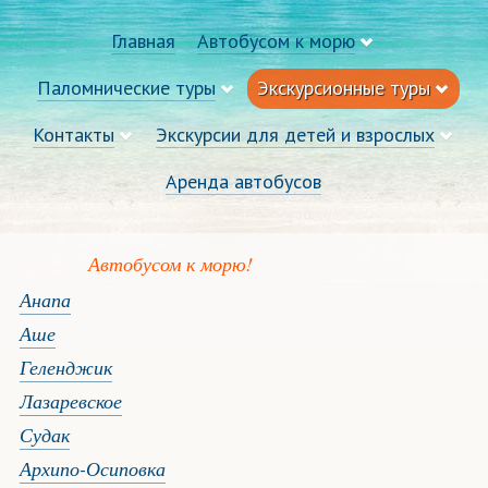
Главная
Автобусом к морю
Паломнические туры
Экскурсионные туры
Контакты
Экскурсии для детей и взрослых
Аренда автобусов
Автобусом к морю!
Анапа
Аше
Геленджик
Лазаревское
Судак
Архипо-Осиповка