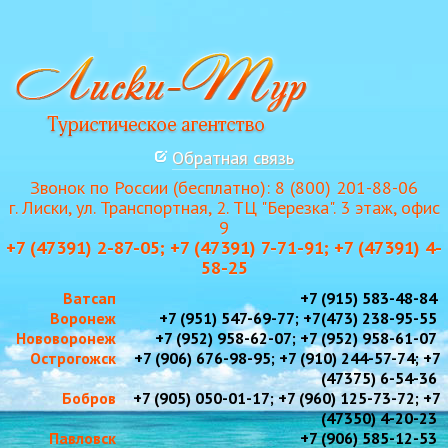
Обратная связь
Звонок по России (бесплатно): 8 (800) 201-88-06
г. Лиски, ул. Транспортная, 2. ТЦ "Березка". 3 этаж, офис
9
+7 (47391) 2-87-05; +7 (47391) 7-71-91; +7 (47391) 4-
58-25
Ватсап
+7 (915) 583-48-84
Воронеж
+7 (951) 547-69-77; +7(473) 238-95-55
Нововоронеж
+7 (952) 958-62-07; +7 (952) 958-61-07
Острогожск
+7 (906) 676-98-95; +7 (910) 244-57-74; +7
(47375) 6-54-36
Бобров
+7 (905) 050-01-17; +7 (960) 125-73-72; +7
(47350) 4-20-23
Павловск
+7 (906) 585-12-53