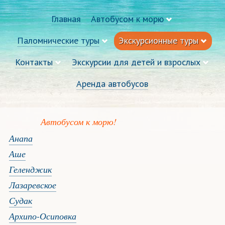
Главная
Автобусом к морю
Паломнические туры
Экскурсионные туры
Контакты
Экскурсии для детей и взрослых
Аренда автобусов
Автобусом к морю!
Анапа
Аше
Геленджик
Лазаревское
Судак
Архипо-Осиповка