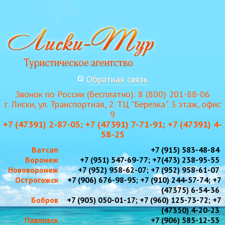
Обратная связь
Звонок по России (бесплатно): 8 (800) 201-88-06
г. Лиски, ул. Транспортная, 2. ТЦ "Березка". 3 этаж, офис
9
+7 (47391) 2-87-05; +7 (47391) 7-71-91; +7 (47391) 4-
58-25
Ватсап
+7 (915) 583-48-84
Воронеж
+7 (951) 547-69-77; +7(473) 238-95-55
Нововоронеж
+7 (952) 958-62-07; +7 (952) 958-61-07
Острогожск
+7 (906) 676-98-95; +7 (910) 244-57-74; +7
(47375) 6-54-36
Бобров
+7 (905) 050-01-17; +7 (960) 125-73-72; +7
(47350) 4-20-23
Павловск
+7 (906) 585-12-53